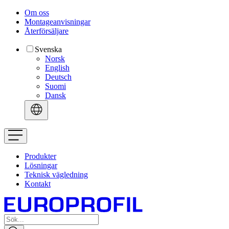
Om oss
Montageanvisningar
Återförsäljare
Svenska
Norsk
English
Deutsch
Suomi
Dansk
Produkter
Lösningar
Teknisk vägledning
Kontakt