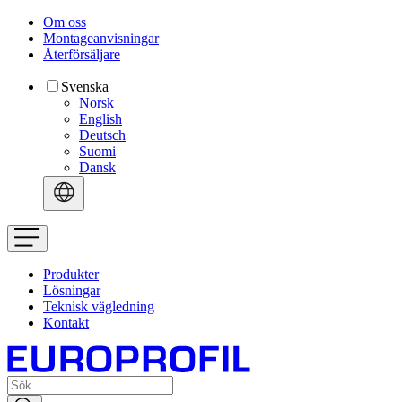
Om oss
Montageanvisningar
Återförsäljare
Svenska
Norsk
English
Deutsch
Suomi
Dansk
Produkter
Lösningar
Teknisk vägledning
Kontakt