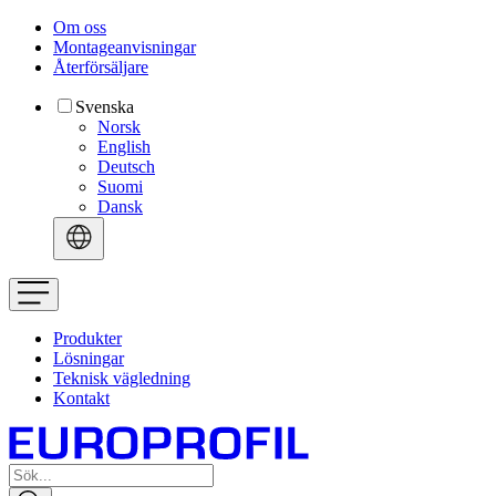
Om oss
Montageanvisningar
Återförsäljare
Svenska
Norsk
English
Deutsch
Suomi
Dansk
Produkter
Lösningar
Teknisk vägledning
Kontakt