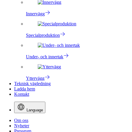
Innervägg
Specialproduktion
Under- och innertak
Yttervägg
Teknisk vägledning
Ladda hem
Kontakt
Language
Om oss
Nyheter
Pressrum