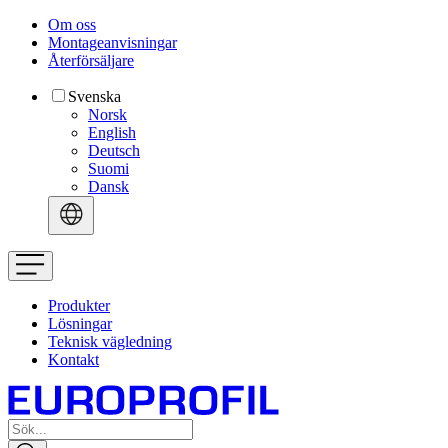
Om oss
Montageanvisningar
Återförsäljare
Svenska
Norsk
English
Deutsch
Suomi
Dansk
Produkter
Lösningar
Teknisk vägledning
Kontakt