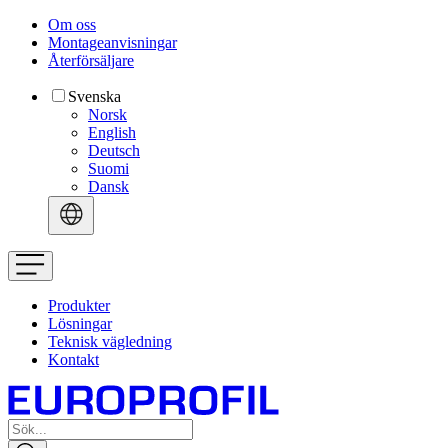
Om oss
Montageanvisningar
Återförsäljare
Svenska
Norsk
English
Deutsch
Suomi
Dansk
Produkter
Lösningar
Teknisk vägledning
Kontakt