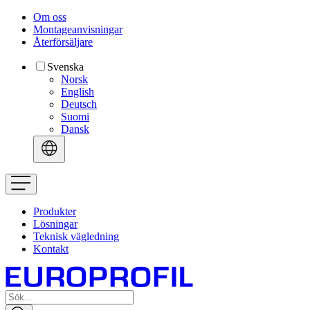
Om oss
Montageanvisningar
Återförsäljare
Svenska
Norsk
English
Deutsch
Suomi
Dansk
Produkter
Lösningar
Teknisk vägledning
Kontakt