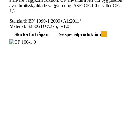
starkare väggkonstruktion. CF används även vid byggnation
av inbrottsskyddade väggar enligt SSF. CF-1,0 ersätter CF-
1,2.
Standard:
EN 1090-1:2009+A1:2011*
Material:
S350GD+Z275, t=1,0
Skicka förfrågan
Se specialproduktion