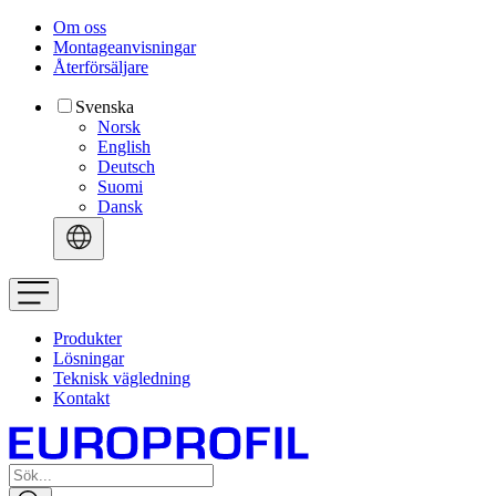
Om oss
Montageanvisningar
Återförsäljare
Svenska
Norsk
English
Deutsch
Suomi
Dansk
Produkter
Lösningar
Teknisk vägledning
Kontakt