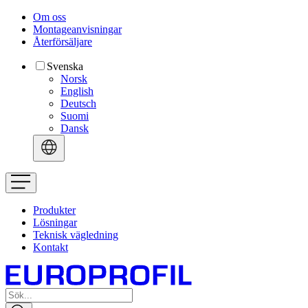
Om oss
Montageanvisningar
Återförsäljare
Svenska
Norsk
English
Deutsch
Suomi
Dansk
Produkter
Lösningar
Teknisk vägledning
Kontakt