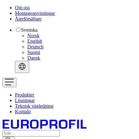
Om oss
Montageanvisningar
Återförsäljare
Svenska
Norsk
English
Deutsch
Suomi
Dansk
Produkter
Lösningar
Teknisk vägledning
Kontakt