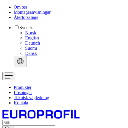
Om oss
Montageanvisningar
Återförsäljare
Svenska
Norsk
English
Deutsch
Suomi
Dansk
Produkter
Lösningar
Teknisk vägledning
Kontakt