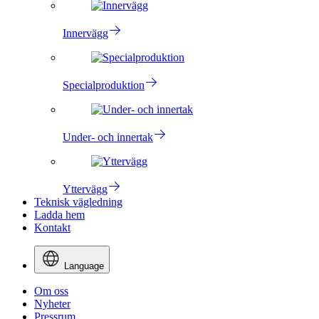
Innervägg
Specialproduktion
Under- och innertak
Yttervägg
Teknisk vägledning
Ladda hem
Kontakt
Language
Om oss
Nyheter
Pressrum