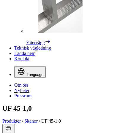
Yttervägg
Teknisk vägledning
Ladda hem
Kontakt
Language
Om oss
Nyheter
Pressrum
UF 45-1,0
Produkter
/
Skenor
/
UF 45-1,0