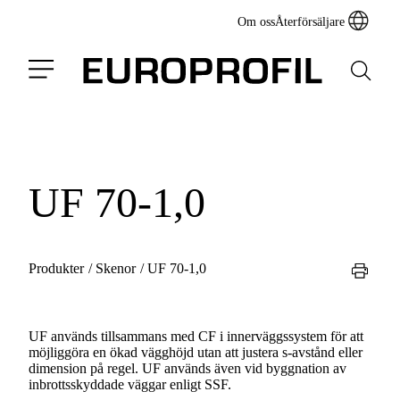
Om oss
Återförsäljare
UF 70-1,0
Produkter
/
Skenor
/
UF 70-1,0
UF används tillsammans med CF i innerväggssystem för att
möjliggöra en ökad vägghöjd utan att justera s-avstånd eller
dimension på regel. UF används även vid byggnation av
inbrottsskyddade väggar enligt SSF.