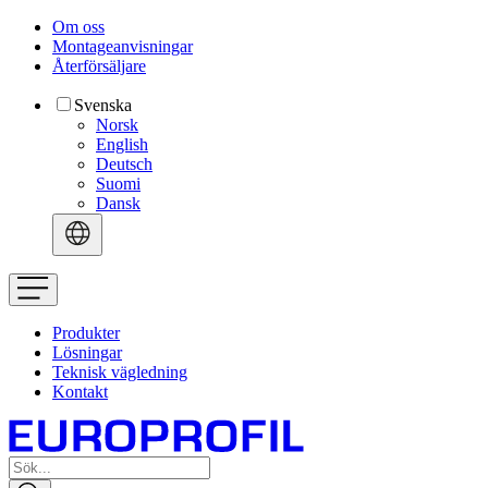
Om oss
Montageanvisningar
Återförsäljare
Svenska
Norsk
English
Deutsch
Suomi
Dansk
Produkter
Lösningar
Teknisk vägledning
Kontakt