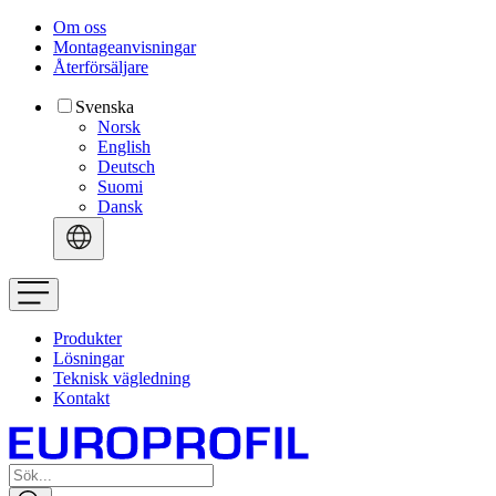
Om oss
Montageanvisningar
Återförsäljare
Svenska
Norsk
English
Deutsch
Suomi
Dansk
Produkter
Lösningar
Teknisk vägledning
Kontakt