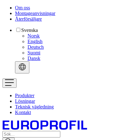
Om oss
Montageanvisningar
Återförsäljare
Svenska
Norsk
English
Deutsch
Suomi
Dansk
Produkter
Lösningar
Teknisk vägledning
Kontakt