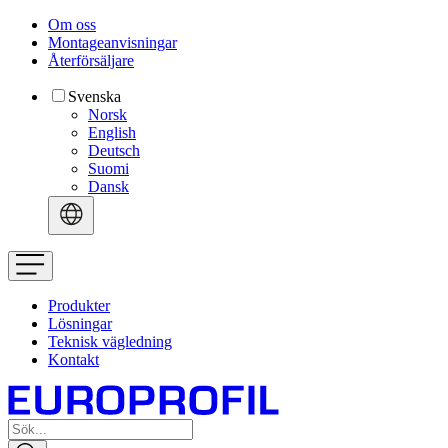
Om oss
Montageanvisningar
Återförsäljare
Svenska
Norsk
English
Deutsch
Suomi
Dansk
Produkter
Lösningar
Teknisk vägledning
Kontakt