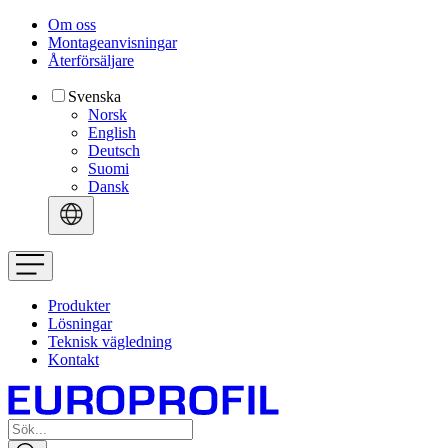
Om oss
Montageanvisningar
Återförsäljare
Svenska
Norsk
English
Deutsch
Suomi
Dansk
Produkter
Lösningar
Teknisk vägledning
Kontakt