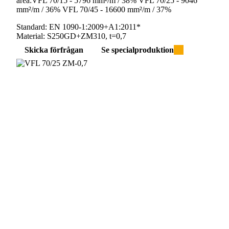
area:VFL 70/15 - 5796 mm²/m / 38% VFL 70/25 - 9046
mm²/m / 36% VFL 70/45 - 16600 mm²/m / 37%
Standard:
EN 1090-1:2009+A1:2011*
Material:
S250GD+ZM310, t=0,7
Skicka förfrågan
Se specialproduktion