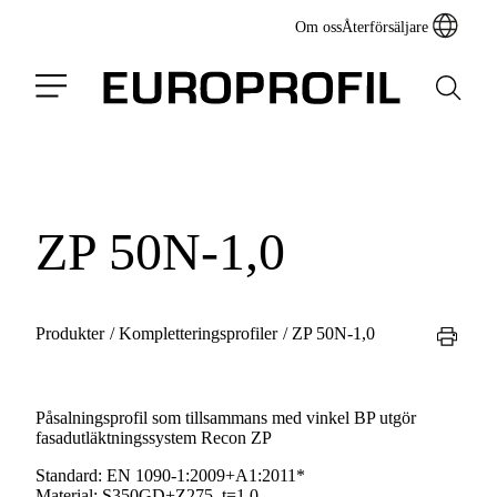
Om oss
Återförsäljare
ZP 50N-1,0
Produkter
/
Kompletteringsprofiler
/
ZP 50N-1,0
Påsalningsprofil som tillsammans med vinkel BP utgör
fasadutläktningssystem Recon ZP
Standard:
EN 1090-1:2009+A1:2011*
Material:
S350GD+Z275, t=1,0