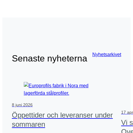
Nyhetsarkivet
Senaste nyheterna
8 juni 2026
17 apr
Öppettider och leveranser under
Vi 
sommaren
Ove