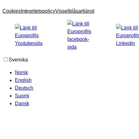
Cookies
Integritetspolicy
Visselblåsartjänst
Svenska
Norsk
English
Deutsch
Suomi
Dansk