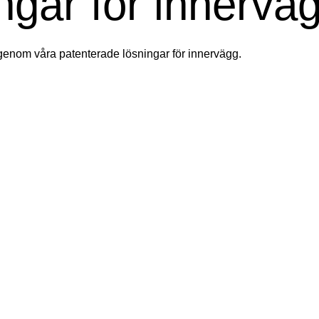
ngar för innervä
 genom våra patenterade lösningar för innervägg.