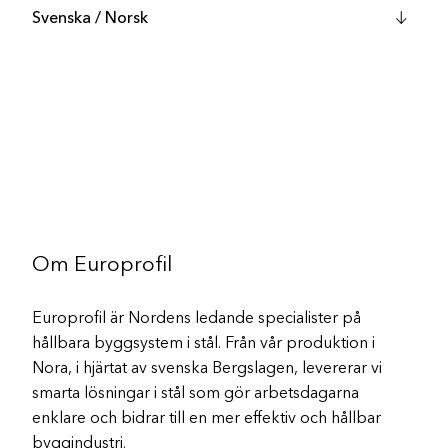
Svenska / Norsk
Måttanvisningar KB och KBV
Ladda ner
Måttanvisningar Vinklar
Ladda ner
Måttanvisningar Ljudbyglar
Ladda ner
Om Europrofil
Europrofil är Nordens ledande specialister på
hållbara byggsystem i stål. Från vår produktion i
Nora, i hjärtat av svenska Bergslagen, levererar vi
smarta lösningar i stål som gör arbetsdagarna
enklare och bidrar till en mer effektiv och hållbar
byggindustri.