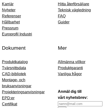
Karriär
Hitta återförsäljare
Nyheter
Teknisk vägledning
Referenser
FAQ
Hållbarhet
Guider
Pressrum
Europrofil Industri
Dokument
Mer
Produktkatalog
Allmänna villkor
Tvärsnittsdata
Produktgaranti
CAD-bibliotek
Vanliga frågor
Montage- och
bruksanvisningar
Anmäl dig till
Projekteringsanvisningar
vårt nyhetsbrev:
EPD:er
Certifikat