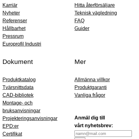
Karriär
Hitta återförsäljare
Nyheter
Teknisk vägledning
Referenser
FAQ
Hållbarhet
Guider
Pressrum
Europrofil Industri
Dokument
Mer
Produktkatalog
Allmänna villkor
Tvärsnittsdata
Produktgaranti
CAD-bibliotek
Vanliga frågor
Montage- och
bruksanvisningar
Anmäl dig till
Projekteringsanvisningar
vårt nyhetsbrev:
EPD:er
Certifikat