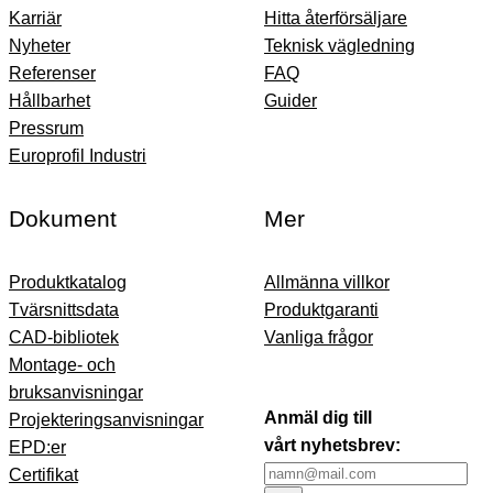
Karriär
Hitta återförsäljare
Nyheter
Teknisk vägledning
Referenser
FAQ
Hållbarhet
Guider
Pressrum
Europrofil Industri
Dokument
Mer
Produktkatalog
Allmänna villkor
Tvärsnittsdata
Produktgaranti
CAD-bibliotek
Vanliga frågor
Montage- och
bruksanvisningar
Anmäl dig till
Projekteringsanvisningar
vårt nyhetsbrev:
EPD:er
Certifikat