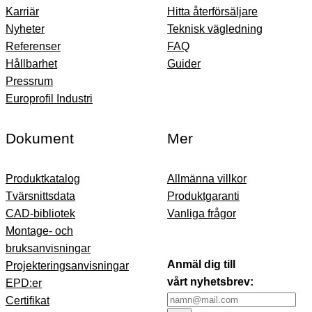
Karriär
Hitta återförsäljare
Nyheter
Teknisk vägledning
Referenser
FAQ
Hållbarhet
Guider
Pressrum
Europrofil Industri
Dokument
Mer
Produktkatalog
Allmänna villkor
Tvärsnittsdata
Produktgaranti
CAD-bibliotek
Vanliga frågor
Montage- och
bruksanvisningar
Anmäl dig till
Projekteringsanvisningar
vårt nyhetsbrev:
EPD:er
Certifikat