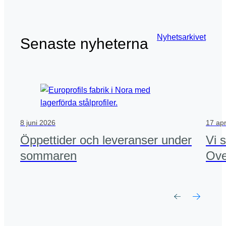
Nyhetsarkivet
Senaste nyheterna
8 juni 2026
17 apr
Öppettider och leveranser under
Vi 
sommaren
Ove