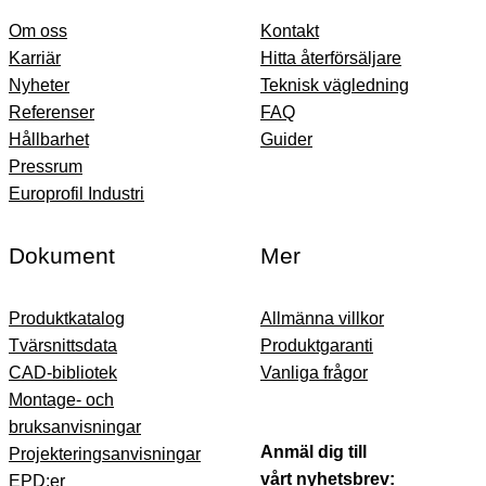
Om oss
Kontakt
Karriär
Hitta återförsäljare
Nyheter
Teknisk vägledning
Referenser
FAQ
Hållbarhet
Guider
Pressrum
Europrofil Industri
Dokument
Mer
Produktkatalog
Allmänna villkor
Tvärsnittsdata
Produktgaranti
CAD-bibliotek
Vanliga frågor
Montage- och
bruksanvisningar
Anmäl dig till
Projekteringsanvisningar
vårt nyhetsbrev:
EPD:er