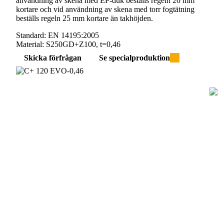
användning av skena med EP-duk beställs regeln 20 mm
kortare och vid användning av skena med torr fogtätning
beställs regeln 25 mm kortare än takhöjden.
Standard:
EN 14195:2005
Material:
S250GD+Z100, t=0,46
Skicka förfrågan
Se specialproduktion