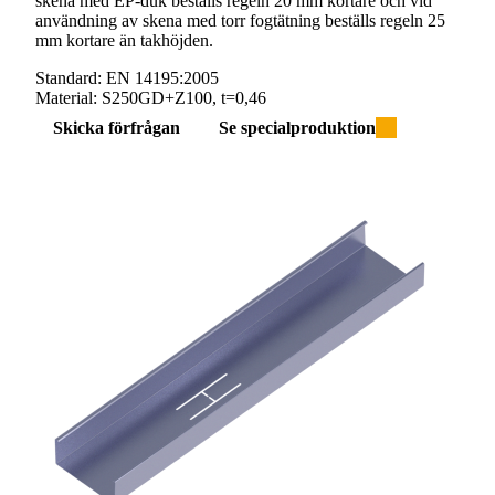
skena med EP-duk beställs regeln 20 mm kortare och vid
användning av skena med torr fogtätning beställs regeln 25
mm kortare än takhöjden.
Standard:
EN 14195:2005
Material:
S250GD+Z100, t=0,46
Skicka förfrågan
Se specialproduktion