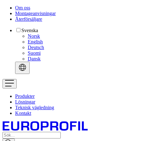
Om oss
Montageanvisningar
Återförsäljare
Svenska
Norsk
English
Deutsch
Suomi
Dansk
Produkter
Lösningar
Teknisk vägledning
Kontakt