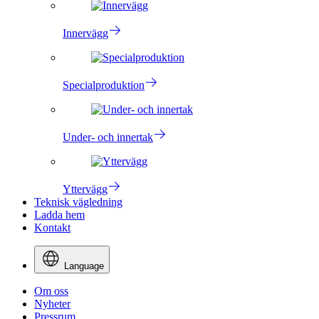
Innervägg
Specialproduktion
Under- och innertak
Yttervägg
Teknisk vägledning
Ladda hem
Kontakt
Language
Om oss
Nyheter
Pressrum