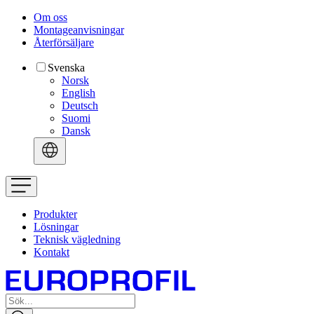
Om oss
Montageanvisningar
Återförsäljare
Svenska
Norsk
English
Deutsch
Suomi
Dansk
Produkter
Lösningar
Teknisk vägledning
Kontakt