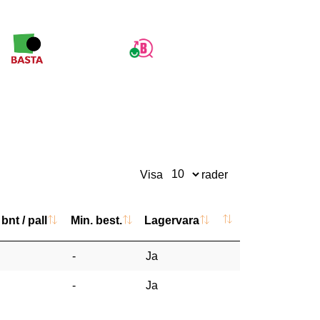
Visa
rader
bnt / pall
Min. best.
Lagervara
-
Ja
-
Ja