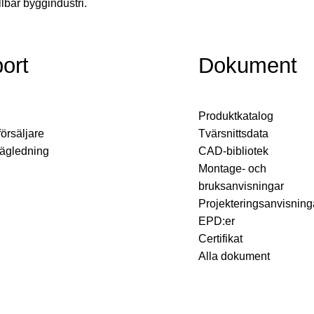
llbar byggindustri.
ort
Dokument
Produktkatalog
försäljare
Tvärsnittsdata
vägledning
CAD-bibliotek
Montage- och
bruksanvisningar
Projekteringsanvisning
EPD:er
Certifikat
Alla dokument