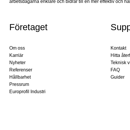
arbetsdagarna enklare och bidrar till en mer effektiv och hå
Företaget
Supp
Om oss
Kontakt
Karriär
Hitta åter
Nyheter
Teknisk 
Referenser
FAQ
Hållbarhet
Guider
Pressrum
Europrofil Industri