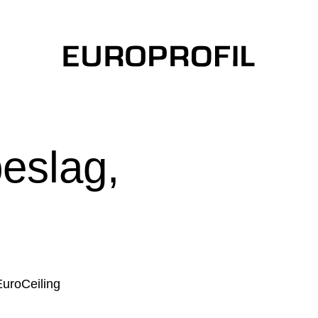
eslag,
EuroCeiling