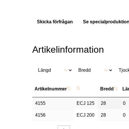
Skicka förfrågan
Se specialproduktio
Artikelinformation
Artikelnummer
Bredd
Lä
4155
ECJ 125
28
0
4156
ECJ 200
28
0