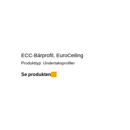
In
Självdeklaration Miljöpåverkan BREEAM-
NOR-v.6.0-Mat-02
Självdeklaration Luftkvalitet BREEAM-NOR-
v.6.0-Mat-02
Produktgaranti
ECC-Bärprofil, EuroCeiling
Prestandadeklaration (DoP) – EuroCeiling
Produkttyp:
Undertaksprofiler
justerbeslag ECJ
Se produkten
Produktblad – Stålprofiler och komponenter
Projekterings- och montageanvisning –
EuroCeiling
Byggvarudeklaration