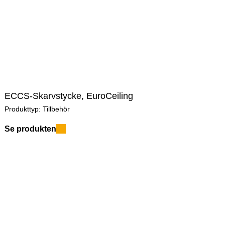
ga guider kopplade till denna produkt.
ECCS-Skarvstycke, EuroCeiling
Produkttyp:
Tillbehör
Se produkten