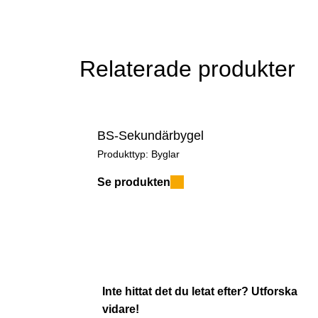
Nedpendlat
Nedpendlat undertak EuroCeiling
Relaterade produkter
Under- och innertak
BS-Sekundärbygel
Produkttyp:
Byglar
Se produkten
Inte hittat det du letat efter? Utforska
vidare!