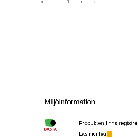
«
‹
1
›
»
Miljöinformation
Produkten finns registre
Läs mer här