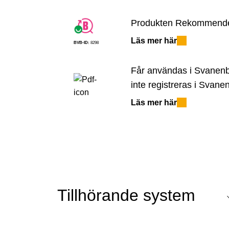
Produkten Rekommend
Läs mer här
BVB-ID:
8298
Får användas i Svanen
inte registreras i Svane
Läs mer här
Tillhörande system