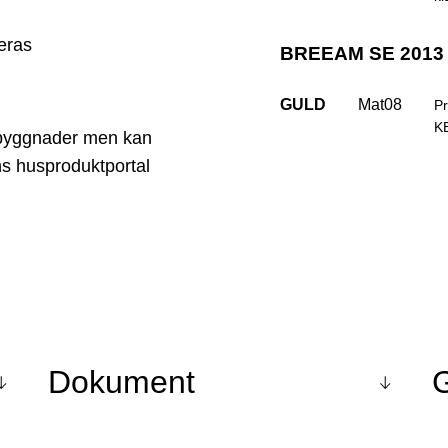
eras
BREEAM SE 2013 
GULD
Mat08
Pr
KE
byggnader men kan
ns husproduktportal
Dokument