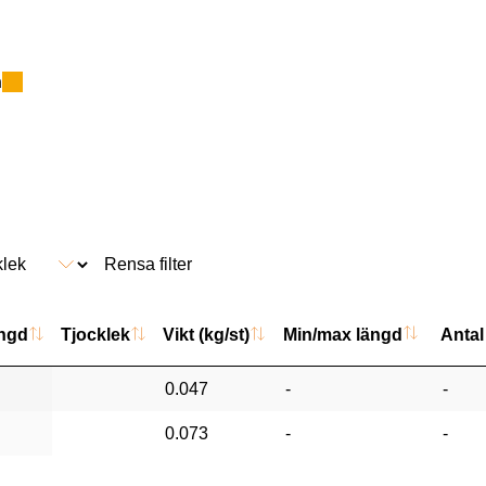
n
Rensa filter
ngd
Tjocklek
Vikt (kg/st)
Min/max längd
Antal 
0.047
-
-
0.073
-
-