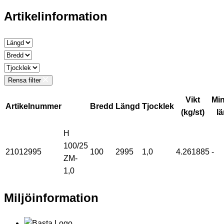
Artikelinformation
Rensa filter
Vikt
Mi
Artikelnummer
Bredd
Längd
Tjocklek
(kg/st)
l
H
100/25
21012995
100
2995
1,0
4.261885
-
ZM-
1,0
Miljöinformation