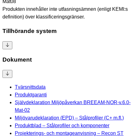
Mat08
Produkten innehåller inte utfasningsämnen (enligt KEMI:s
definition) över klassificeringsgränser.
Tillhörande system
Dokument
Tvärsnittsdata
Produktgaranti
Självdeklaration Miljöpåverkan BREEAM-NOR-v.6.0-
Mat-02
Miljövarudeklaration (EPD) – Stålprofiler (C+ m.fl.)
Produktblad – Stålprofiler och komponenter
Projekterings- och montageanvisning – Recon ST