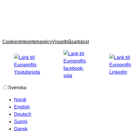
Cookies
Integritetspolicy
Visselblåsartjänst
Svenska
Norsk
English
Deutsch
Suomi
Dansk