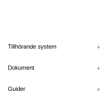
Tillhörande system
Dokument
Produktgaranti
Guider
Självdeklaration Miljöpåverkan BREEAM-NOR-
v.6.0-Mat-02
Recon Ventilerad fasad – för bra luftström bakom