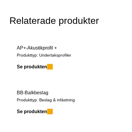
Recon Original – vertikal läkt
Relaterade produkter
Recon Original – horisontell läkt
Brandskydd i ventilerad fasad (VFL-FB)
AP+-Akustikprofil +
Produkttyp:
Undertaksprofiler
Se produkten
BB-Balkbeslag
Produkttyp:
Beslag & infästning
Se produkten