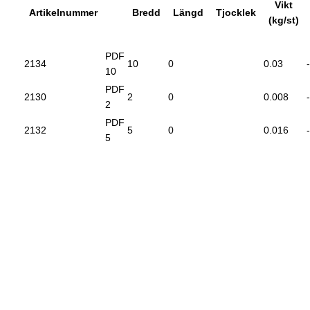
Vikt
Artikelnummer
Bredd
Längd
Tjocklek
(kg/st)
PDF
2134
10
0
0.03
-
10
PDF
2130
2
0
0.008
-
2
PDF
2132
5
0
0.016
-
5