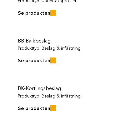
Produkttyp:
Undertaksprofiler
Projekterings- och montageanvisning – Innervägg
Se produkten
Byggvarudeklaration
BB-Balkbeslag
Produkttyp:
Beslag & infästning
Se produkten
BK-Kortlingsbeslag
Produkttyp:
Beslag & infästning
Se produkten