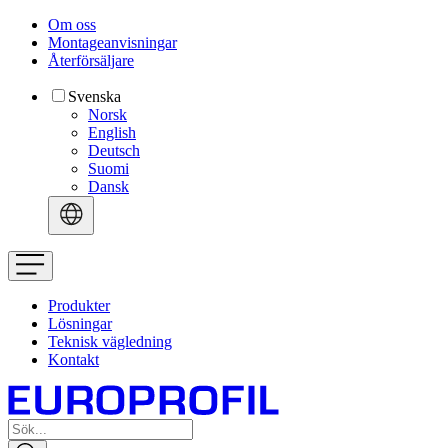
Om oss
Montageanvisningar
Återförsäljare
Svenska
Norsk
English
Deutsch
Suomi
Dansk
Produkter
Lösningar
Teknisk vägledning
Kontakt