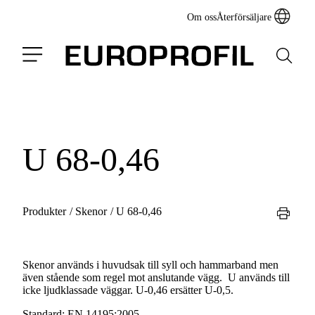
Om oss
Återförsäljare
U 68-0,46
Produkter
/
Skenor
/
U 68-0,46
Skenor används i huvudsak till syll och hammarband men
även stående som regel mot anslutande vägg. U används till
icke ljudklassade väggar. U-0,46 ersätter U-0,5.
Standard:
EN 14195:2005