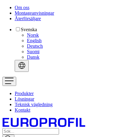
Om oss
Montageanvisningar
Återförsäljare
Svenska
Norsk
English
Deutsch
Suomi
Dansk
Produkter
Lösningar
Teknisk vägledning
Kontakt