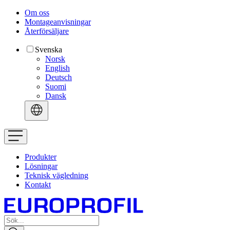
Om oss
Montageanvisningar
Återförsäljare
Svenska
Norsk
English
Deutsch
Suomi
Dansk
Produkter
Lösningar
Teknisk vägledning
Kontakt