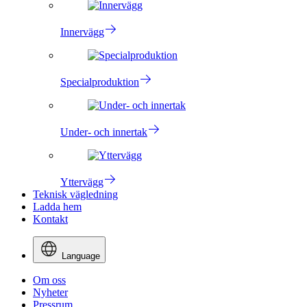
Innervägg
Specialproduktion
Under- och innertak
Yttervägg
Teknisk vägledning
Ladda hem
Kontakt
Language
Om oss
Nyheter
Pressrum