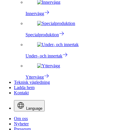
Innervägg
Specialproduktion
Under- och innertak
Yttervägg
Teknisk vägledning
Ladda hem
Kontakt
Language
Om oss
Nyheter
Pressrum