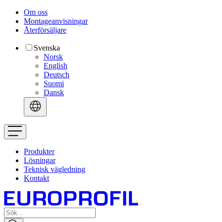
Om oss
Montageanvisningar
Återförsäljare
Svenska
Norsk
English
Deutsch
Suomi
Dansk
Produkter
Lösningar
Teknisk vägledning
Kontakt