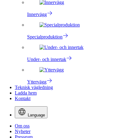
Innervägg
Specialproduktion
Under- och innertak
Yttervägg
Teknisk vägledning
Ladda hem
Kontakt
Language
Om oss
Nyheter
Pressrum