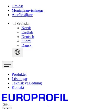
Om oss
Montageanvisningar
Återförsäljare
Svenska
Norsk
English
Deutsch
Suomi
Dansk
Produkter
Lösningar
Teknisk vägledning
Kontakt