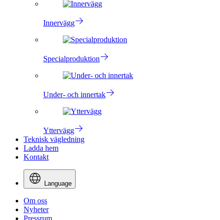
Innervägg
Specialproduktion
Under- och innertak
Yttervägg
Teknisk vägledning
Ladda hem
Kontakt
Language
Om oss
Nyheter
Pressrum