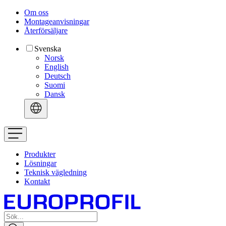
Om oss
Montageanvisningar
Återförsäljare
Svenska
Norsk
English
Deutsch
Suomi
Dansk
Produkter
Lösningar
Teknisk vägledning
Kontakt