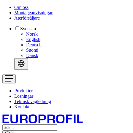
Om oss
Montageanvisningar
Återförsäljare
Svenska
Norsk
English
Deutsch
Suomi
Dansk
Produkter
Lösningar
Teknisk vägledning
Kontakt