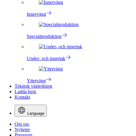
Innervägg
Specialproduktion
Under- och innertak
Yttervägg
Teknisk vägledning
Ladda hem
Kontakt
Language
Om oss
Nyheter
Pressrum