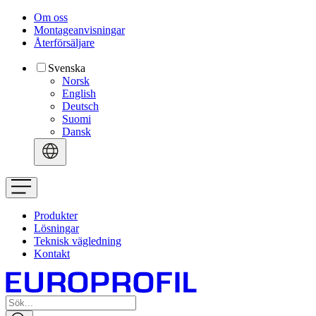
Om oss
Montageanvisningar
Återförsäljare
Svenska
Norsk
English
Deutsch
Suomi
Dansk
Produkter
Lösningar
Teknisk vägledning
Kontakt