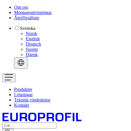
Om oss
Montageanvisningar
Återförsäljare
Svenska
Norsk
English
Deutsch
Suomi
Dansk
Produkter
Lösningar
Teknisk vägledning
Kontakt