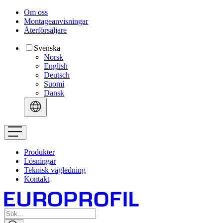
Om oss
Montageanvisningar
Återförsäljare
Svenska
Norsk
English
Deutsch
Suomi
Dansk
Produkter
Lösningar
Teknisk vägledning
Kontakt