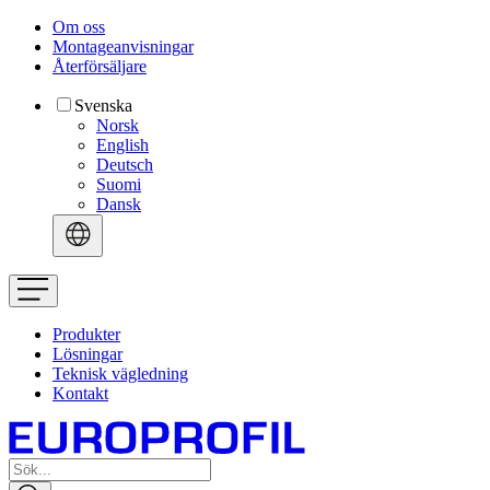
Om oss
Montageanvisningar
Återförsäljare
Svenska
Norsk
English
Deutsch
Suomi
Dansk
Produkter
Lösningar
Teknisk vägledning
Kontakt