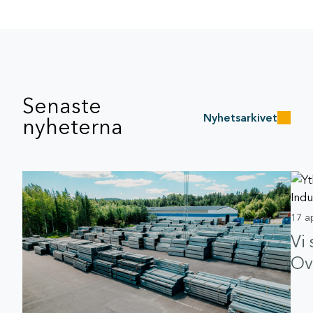
Senaste
Nyhetsarkivet
nyheterna
17 a
Vi
Ov