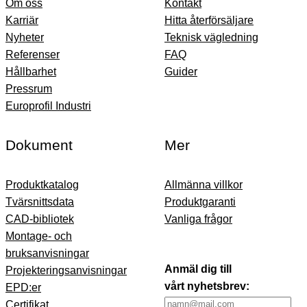
Om oss
Kontakt
Karriär
Hitta återförsäljare
Nyheter
Teknisk vägledning
Referenser
FAQ
Hållbarhet
Guider
Pressrum
Europrofil Industri
Dokument
Mer
Produktkatalog
Allmänna villkor
Tvärsnittsdata
Produktgaranti
CAD-bibliotek
Vanliga frågor
Montage- och
bruksanvisningar
Anmäl dig till
Projekteringsanvisningar
vårt nyhetsbrev:
EPD:er
Certifikat